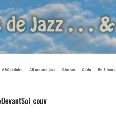
ABCcédaire
All around jazz
Chorus
Coda
En 3 mots
eDevantSoi_couv