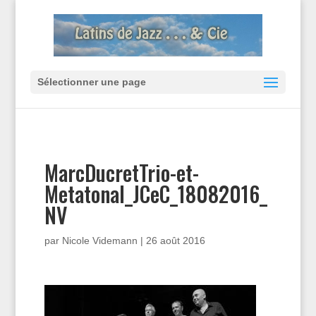
Sélectionner une page
MarcDucretTrio-et-
Metatonal_JCeC_18082016_
NV
par
Nicole Videmann
|
26 août 2016