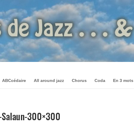
ABCcédaire
All around jazz
Chorus
Coda
En 3 mots
e-Salaun-300×300