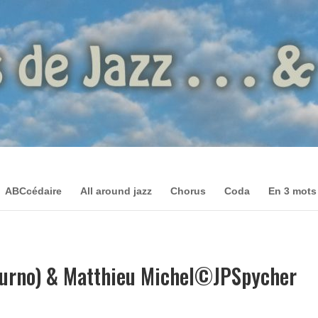
ABCcédaire
All around jazz
Chorus
Coda
En 3 mots
urno) & Matthieu Michel©JPSpycher