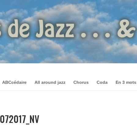
ABCcédaire
All around jazz
Chorus
Coda
En 3 mots
4072017_NV