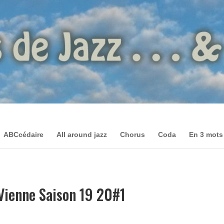
ABCcédaire
All around jazz
Chorus
Coda
En 3 mots
 Vienne Saison 19 20#1