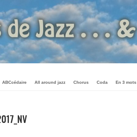
ABCcédaire
All around jazz
Chorus
Coda
En 3 mots
2017_NV