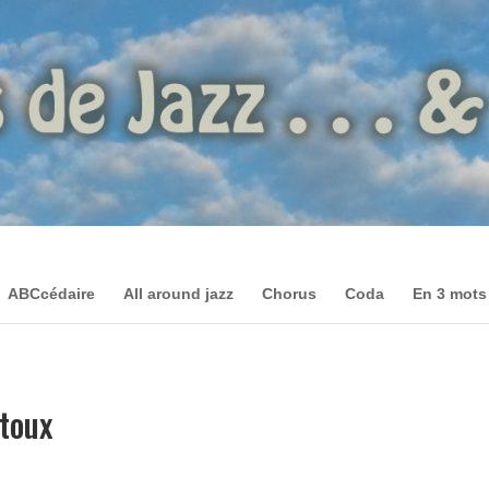
ABCcédaire
All around jazz
Chorus
Coda
En 3 mots
toux