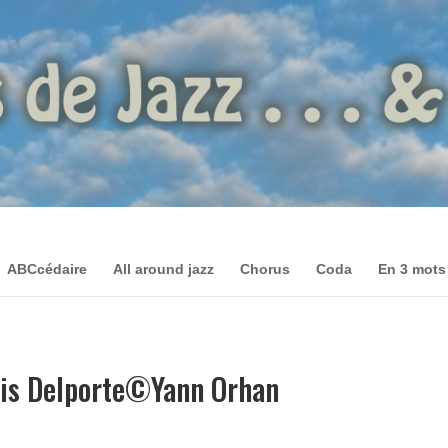
ABCcédaire
All around jazz
Chorus
Coda
En 3 mots
ois Delporte©Yann Orhan