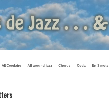
ABCcédaire
All around jazz
Chorus
Coda
En 3 mots
tters