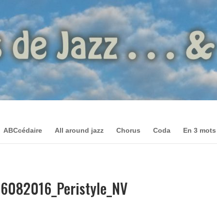
ABCcédaire
All around jazz
Chorus
Coda
En 3 mots
16082016_Peristyle_NV