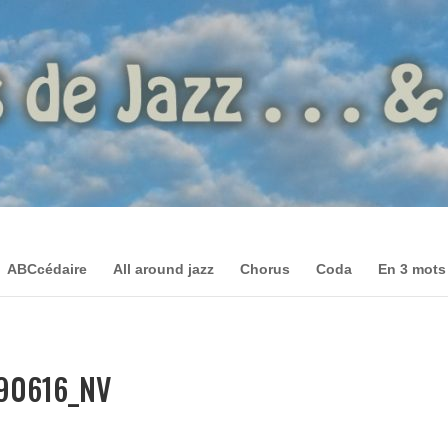
ABCcédaire
All around jazz
Chorus
Coda
En 3 mots
290616_NV