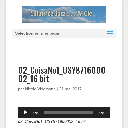
Sélectionner une page
02_CoisaNo1_USY8716000
02_16 bit
par
Nicole Videmann
|
21 mai 2017
Lecteur
00:00
00:00
audio
02_CoisaNo1_USY871600002_16 bit
.