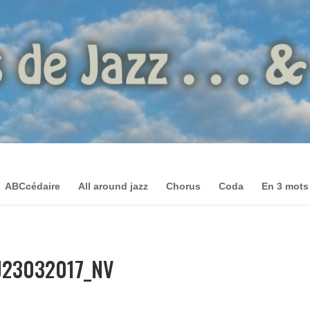
ABCcédaire
All around jazz
Chorus
Coda
En 3 mots
VJ23032017_NV